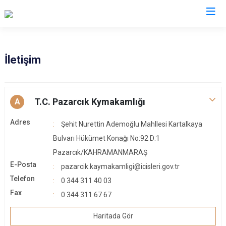
Kahramanmaraş
İletişim
Afşin
Nurhak
Andırın
Pazarcık
T.C. Pazarcık Kymakamlığı
A
Çağlayancerit
Türkoğlu
Adres
Şehit Nurettin Ademoğlu Mahllesi Kartalkaya
Ekinözü
Dulkadiroğlu
Bulvarı Hükümet Konağı No:92 D:1
Elbistan
Onikişubat
Pazarcık/KAHRAMANMARAŞ
Göksun
E-Posta
pazarcik.kaymakamligi@icisleri.gov.tr
Telefon
0 344 311 40 03
Fax
0 344 311 67 67
Haritada Gör