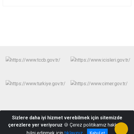
Menderes Mahallesi İstasyon Cd. No:9 46700
Sizlere daha iyi hizmet verebilmek için sitemizde
Pazarcık/KAHRAMANMARAŞ
çerezlere yer veriyoruz
🍪 Çerez politikamız hakkında
0 (344) 311 40 03
bilgi edinmek için
tıklayınız
Kabul et